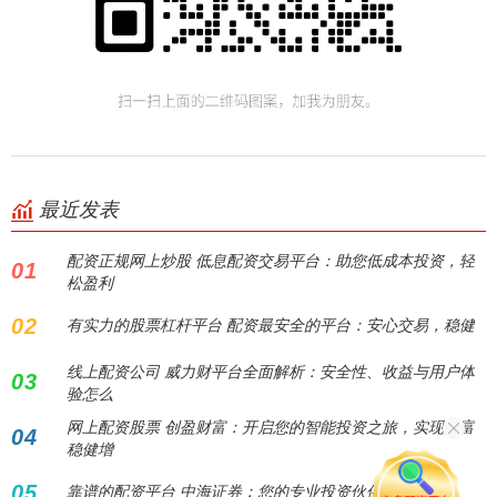
最近发表
配资正规网上炒股 低息配资交易平台：助您低成本投资，轻
01
松盈利
02
有实力的股票杠杆平台 配资最安全的平台：安心交易，稳健
线上配资公司 威力财平台全面解析：安全性、收益与用户体
03
验怎么
网上配资股票 创盈财富：开启您的智能投资之旅，实现财富
04
稳健增
05
靠谱的配资平台 中海证券：您的专业投资伙伴