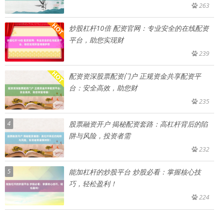
263
炒股杠杆10倍 配资官网：专业安全的在线配资
平台，助您实现财
239
配资资深股票配资门户 正规资金共享配资平
台：安全高效，助您财
235
4
股票融资开户 揭秘配资套路：高杠杆背后的陷
阱与风险，投资者需
232
5
能加杠杆的炒股平台 炒股必看：掌握核心技
巧，轻松盈利！
224