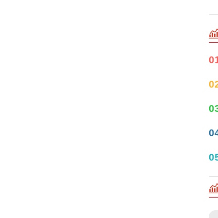
0
0
0
0
0