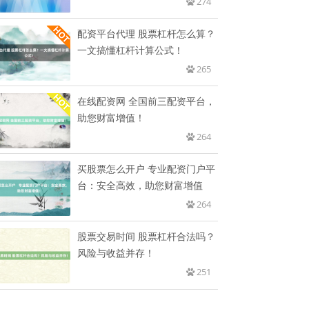
274
配资平台代理 股票杠杆怎么算？
一文搞懂杠杆计算公式！
265
在线配资网 全国前三配资平台，
助您财富增值！
264
买股票怎么开户 专业配资门户平
台：安全高效，助您财富增值
264
股票交易时间 股票杠杆合法吗？
风险与收益并存！
251