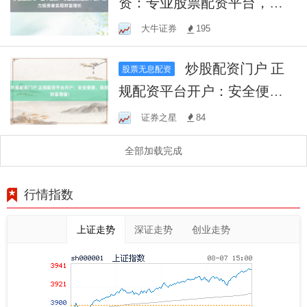
资：专业股票配资平台，助
力投资者实现财富增长
大牛证券
195
炒股配资门户 正
股票无息配资
规配资平台开户：安全便
捷，助您财富增值！
证券之星
84
全部加载完成
行情指数
上证走势
深证走势
创业走势