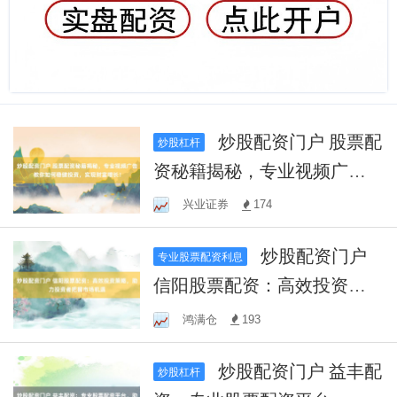
炒股配资门户 股票配
炒股杠杆
资秘籍揭秘，专业视频广告
教你如何稳健投资，实现财
兴业证券
174
富增长！
炒股配资门户
专业股票配资利息
信阳股票配资：高效投资策
略，助力投资者把握市场机
鸿满仓
193
遇
炒股配资门户 益丰配
炒股杠杆