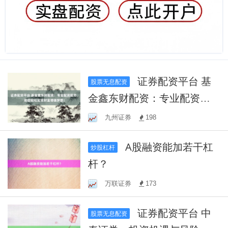
证券配资平台 基
股票无息配资
金鑫东财配资：专业配资服
务，助您轻松实现财富增值
九州证券
198
梦想！
A股融资能加若干杠
炒股杠杆
杆？
万联证券
173
证券配资平台 中
股票无息配资