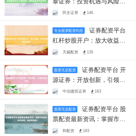
泰证券：投资机遇与风险并
存
民生证券
146
证券配资平台
专业股票配资利息
杠杆炒股开户：放大收益，
开启您的投资之路！
天赐配资
135
证券配资平台 开
股票无息配资
源证券：开放创新，引领券
业新生态
中信建投证券
163
证券配资平台 股
股票无息配资
票配资最新资讯：掌握市场
动态，高效决策，投资更明
和配资
183