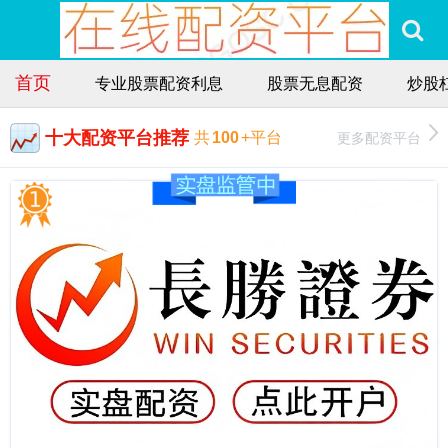
首页
专业股票配资利息
股票无息配资
炒股
十大配资平台推荐
更多配资平台
共
100
+平台