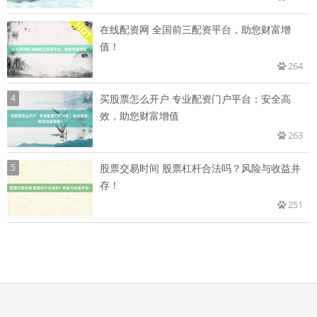
在线配资网 全国前三配资平台，助您财富增
值！
264
4
买股票怎么开户 专业配资门户平台：安全高
效，助您财富增值
263
5
股票交易时间 股票杠杆合法吗？风险与收益并
存！
251