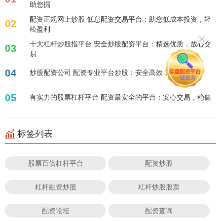
助您掘
配资正规网上炒股 低息配资交易平台：助您低成本投资，轻
02
松盈利
十大杠杆炒股指平台 安全炒股配资平台：精选优质，放心交
03
易
04
炒股配资公司 配资专业平台炒股：安全高效，助您盈利！
05
有实力的股票杠杆平台 配资最安全的平台：安心交易，稳健
标签列表
股票百倍杠杆平台
配资炒股
杠杆融资炒股
杠杆炒股股票
配资论坛
配资查询